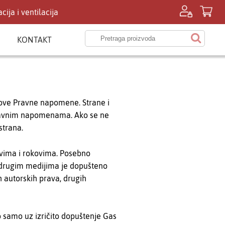
cija i ventilacija
KONTAKT
, ove Pravne napomene. Strane i
 Pravnim napomenama. Ako se ne
strana.
ovima i rokovima. Posebno
 drugim medijima je dopušteno
 autorskih prava, drugih
no samo uz izričito dopuštenje Gas