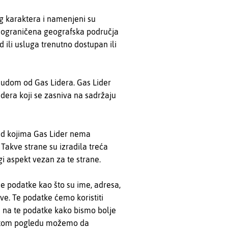
og karaktera i namenjeni su
 ograničena geografska područja
d ili usluga trenutno dostupan ili
nudom od Gas Lidera. Gas Lider
dera koji se zasniva na sadržaju
nad kojima Gas Lider nema
 Takve strane su izradila treća
gi aspekt vezan za te strane.
ne podatke kao što su ime, adresa,
ave. Te podatke ćemo koristiti
 na te podatke kako bismo bolje
 U tom pogledu možemo da