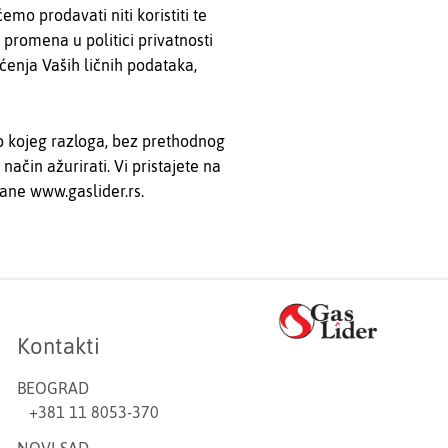
mo prodavati niti koristiti te
 promena u politici privatnosti
šćenja Vaših ličnih podataka,
lo kojeg razloga, bez prethodnog
ačin ažurirati. Vi pristajete na
ane www.gaslider.rs.
Kontakti
BEOGRAD
+381 11 8053-370