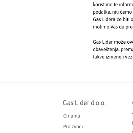
koristimo te inform
podatke, niti ćemo 
Gas Lidera će biti 
molimo Vas da prov
Gas Lider može ove
obaveštenja, prema 
takve izmene i vez
Gas Lider d.o.o.
O nama
Proizvodi