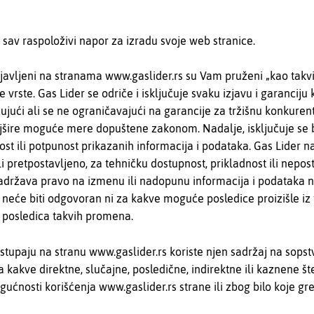
i sav raspoloživi napor za izradu svoje web stranice.
javljeni na stranama www.gaslider.rs su Vam pruženi „kao takvi“
 vrste. Gas Lider se odriče i isključuje svaku izjavu i garanciju 
čujući ali se ne ograničavajući na garancije za tržišnu konkurent
šire moguće mere dopuštene zakonom. Nadalje, isključuje se 
ost ili potpunost prikazanih informacija i podataka. Gas Lider nar
 ili pretpostavljeno, za tehničku dostupnost, prikladnost ili nepo
zadržava pravo na izmenu ili nadopunu informacija i podataka n
 neće biti odgovoran ni za kakve moguće posledice proizišle iz 
o posledica takvih promena.
pristupaju na stranu www.gaslider.rs koriste njen sadržaj na sop
a kakve direktne, slučajne, posledične, indirektne ili kaznene šte
gućnosti korišćenja www.gaslider.rs strane ili zbog bilo koje gr