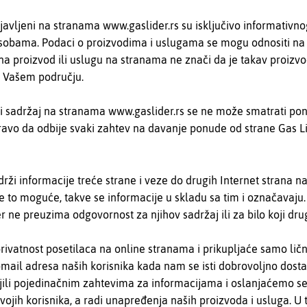
bjavljeni na stranama www.gaslider.rs su isključivo informativn
sobama. Podaci o proizvodima i uslugama se mogu odnositi na
e na proizvod ili uslugu na stranama ne znači da je takav proizvo
a Vašem području.
li sadržaj na stranama www.gaslider.rs se ne može smatrati po
pravo da odbije svaki zahtev na davanje ponude od strane Gas Li
rži informacije treće strane i veze do drugih Internet strana 
e to moguće, takve se informacije u skladu sa tim i označavaju.
er ne preuzima odgovornost za njihov sadržaj ili za bilo koji dru
privatnost posetilaca na online stranama i prikupljaće samo lič
 e-mail adresa naših korisnika kada nam se isti dobrovoljno dost
ili pojedinačnim zahtevima za informacijama i oslanjaćemo se
vojih korisnika, a radi unapređenja naših proizvoda i usluga.