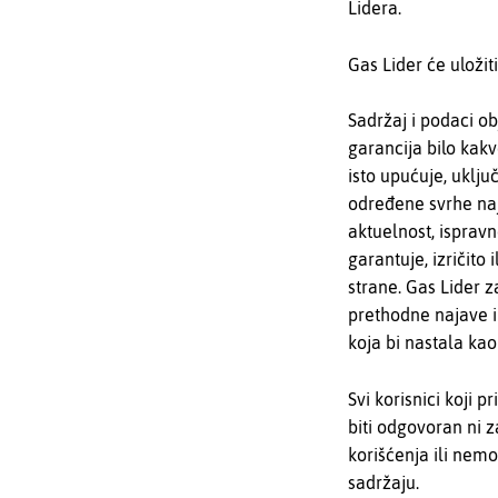
Lidera.
Gas Lider će uložit
Sadržaj i podaci ob
garancija bilo kakve
isto upućuje, uklju
određene svrhe naj
aktuelnost, ispravn
garantuje, izričito
strane. Gas Lider 
prethodne najave i
koja bi nastala ka
Svi korisnici koji 
biti odgovoran ni z
korišćenja ili nemo
sadržaju.