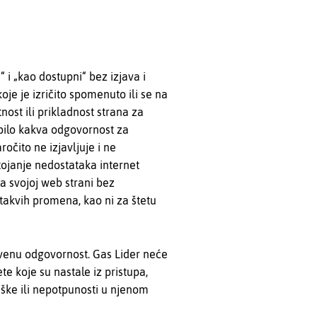
 i „kao dostupni“ bez izjava i
koje je izričito spomenuto ili se na
nost ili prikladnost strana za
bilo kakva odgovornost za
očito ne izjavljuje i ne
stojanje nedostataka internet
a svojoj web strani bez
takvih promena, kao ni za štetu
stvenu odgovornost. Gas Lider neće
te koje su nastale iz pristupa,
eške ili nepotpunosti u njenom