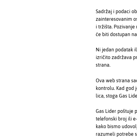
Sadržaj i podaci o
zainteresovanim o
i tržišta. Pozivanj
će biti dostupan n
Ni jedan podatak i
izričito zadržava 
strana.
Ova web strana sad
kontrolu. Kad god j
lica, stoga Gas Lid
Gas Lider poštuje 
telefonski broj ili
kako bismo udovolj
razumeli potrebe s