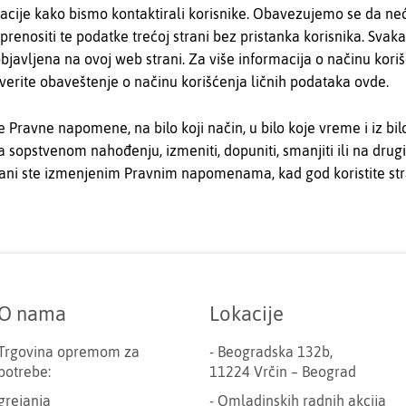
acije kako bismo kontaktirali korisnike. Obavezujemo se da neće
prenositi te podatke trećoj strani bez pristanka korisnika. Svaka
objavljena na ovoj web strani. Za više informacija o načinu kori
erite obaveštenje o načinu korišćenja ličnih podataka ovde.
 Pravne napomene, na bilo koji način, u bilo koje vreme i iz bi
sopstvenom nahođenju, izmeniti, dopuniti, smanjiti ili na drugi n
ani ste izmenjenim Pravnim napomenama, kad god koristite str
O nama
Lokacije
Trgovina opremom za
- Beogradska 132b,
potrebe:
11224 Vrčin – Beograd
grejanja
- Omladinskih radnih akcija