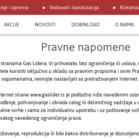
anje i oprema
Vodovod i kanalizacija
Klimatiza
AKCIJE
NOVOSTI
DOWNLOAD
O NAMA
Pravne napomene
 stranama Gas Lidera, Vi prihvatate, bez ograničenja ili uslova
ete koristiti isključivo u skladu sa pravnim propisima i ovim
 napomenama, nemojte nastavljati sa pretraživanjem Internet 
nternet strane www.gaslider.rs je podložno niže navedenim usl
đenje, pohranjivanje i obrada celog ili delimičnog sadržaja u
lne svrhe i samo za individualnu upotrebu i uz poštovanje svih
 svakog navedenog ograničenja prava.
žavanje, reprodukcija ili bilo kakvo distribuiranje je dozvolje