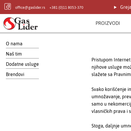
Prijavite se
Grej
office@gaslider.rs
+381 (0)11 8053-370
PROIZVODI
O nama
Naš tim
Pristupom Internet
Dodatne usluge
njihove usluge mož
Brendovi
slažete sa Pravnim
Svako korišćenje i
umnožavanje, prevo
samo u nekomercija
vlasničkih prava i
Stoga, daljnje umno