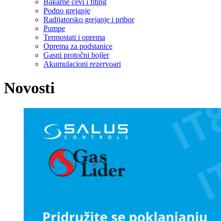
Bakarne cevi i fiting
Podno grejanje
Radijatorsko grejanje i pribor
Pumpe
Termostati i oprema
Oprema za podstanice
Gasni protočni bojler
Akumulacioni rezervoari
Novosti