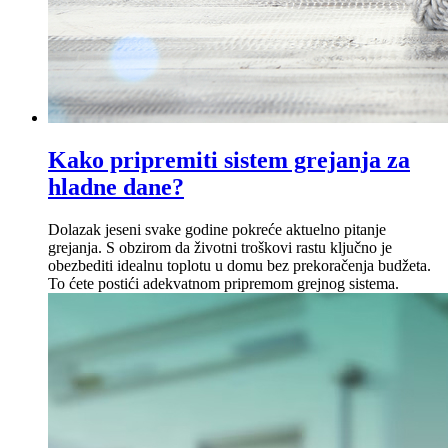
Kako pripremiti sistem grejanja za
hladne dane?
Dolazak jeseni svake godine pokreće aktuelno pitanje
grejanja. S obzirom da životni troškovi rastu ključno je
obezbediti idealnu toplotu u domu bez prekoračenja budžeta.
To ćete postići adekvatnom pripremom grejnog sistema.