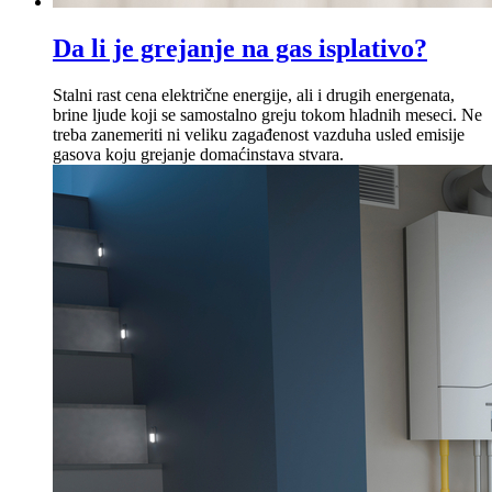
Da li je grejanje na gas isplativo?
Stalni rast cena električne energije, ali i drugih energenata,
brine ljude koji se samostalno greju tokom hladnih meseci. Ne
treba zanemeriti ni veliku zagađenost vazduha usled emisije
gasova koju grejanje domaćinstava stvara.