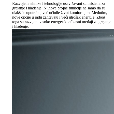
Razvojem tehnike i tehnologije usavršavani su i sistemi za
grejanje i hlađenje. Njihove brojne funkcije ne samo da su
olakšale upotrebu, već učinile život komfornijim. Međutim,
nove opcije u radu zahtevaju i veći utrošak energije. Zbog
toga su razvijeni visoko energetski efikasni uređaji za grejanje
i hlađenje.