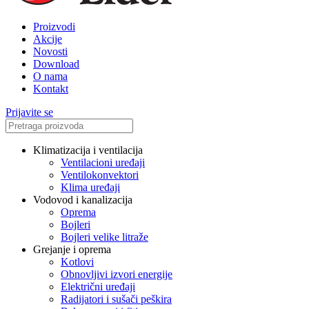
Proizvodi
Akcije
Novosti
Download
O nama
Kontakt
Prijavite se
Klimatizacija i ventilacija
Ventilacioni uređaji
Ventilokonvektori
Klima uređaji
Vodovod i kanalizacija
Oprema
Bojleri
Bojleri velike litraže
Grejanje i oprema
Kotlovi
Obnovljivi izvori energije
Električni uređaji
Radijatori i sušači peškira