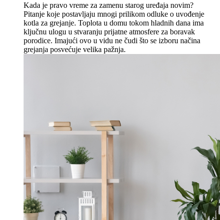
Kada je pravo vreme za zamenu starog uređaja novim?
Pitanje koje postavljaju mnogi prilikom odluke o uvođenje
kotla za grejanje. Toplota u domu tokom hladnih dana ima
ključnu ulogu u stvaranju prijatne atmosfere za boravak
porodice. Imajući ovo u vidu ne čudi što se izboru načina
grejanja posvećuje velika pažnja.