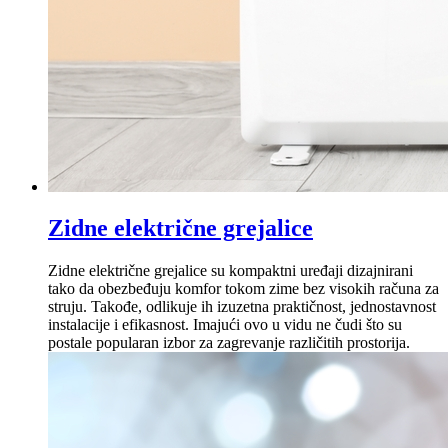
Zidne električne grejalice
Zidne električne grejalice su kompaktni uređaji dizajnirani
tako da obezbeđuju komfor tokom zime bez visokih računa za
struju. Takođe, odlikuje ih izuzetna praktičnost, jednostavnost
instalacije i efikasnost. Imajući ovo u vidu ne čudi što su
postale popularan izbor za zagrevanje različitih prostorija.