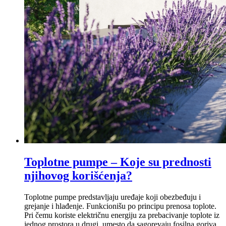
Toplotne pumpe – Koje su prednosti
njihovog korišćenja?
Toplotne pumpe predstavljaju uređaje koji obezbeđuju i
grejanje i hlađenje. Funkcionišu po principu prenosa toplote.
Pri čemu koriste električnu energiju za prebacivanje toplote iz
jednog prostora u drugi, umesto da sagorevaju fosilna goriva.