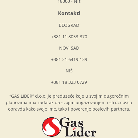
18000 - Niš
Kontakti
BEOGRAD
+381 11 8053-370
NOVI SAD
+381 21 6419-139
NIŠ
+381 18 323 0729
“GAS LIDER” d.o.o. je preduzeće koje u svojim dugoročnim
planovima ima zadatak da svojim angažovanjem i stručnošću
opravda kako svoje ime, tako i poverenje poslovih partnera.