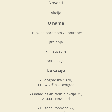
Novosti
Akcije
O nama
Trgovina opremom za potrebe:
grejanja
klimatizacije
ventilacije
Lokacije
- Beogradska 132b,
11224 Vrčin – Beograd
- Omladinskih radnih akcija 31,
21000 - Novi Sad
- Dušana Popovića 22,