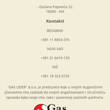
- Dušana Popovića 22,
18000 - Niš
Kontakti
BEOGRAD
+381 11 8053-370
NOVI SAD
+381 21 6419-139
NIŠ
+381 18 323 0729
“GAS LIDER” d.o.o. je preduzeće koje u svojim dugoročnim
planovima ima zadatak da svojim angažovanjem i stručnošću
opravda kako svoje ime, tako i poverenje poslovih partnera.