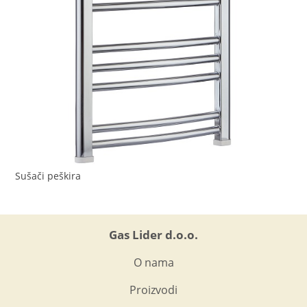
Sušači peškira
Gas Lider d.o.o.
O nama
Proizvodi