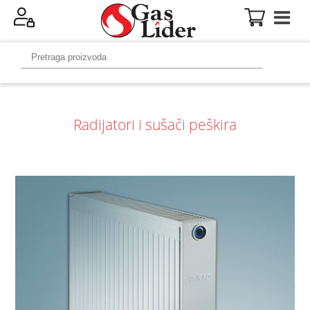
Radijatori i sušači peškira