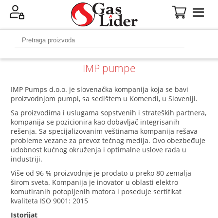
IMP pumpe
IMP Pumps d.o.o. je slovenačka kompanija koja se bavi
proizvodnjom pumpi, sa sedištem u Komendi, u Sloveniji.
Sa proizvodima i uslugama sopstvenih i strateških partnera,
kompanija se pozicionira kao dobavljač integrisanih
rešenja. Sa specijalizovanim veštinama kompanija rešava
probleme vezane za prevoz tečnog medija. Ovo obezbeđuje
udobnost kućnog okruženja i optimalne uslove rada u
industriji.
Više od 96 % proizvodnje je prodato u preko 80 zemalja
širom sveta. Kompanija je inovator u oblasti elektro
komutiranih potopljenih motora i poseduje sertifikat
kvaliteta ISO 9001: 2015
Istorijat