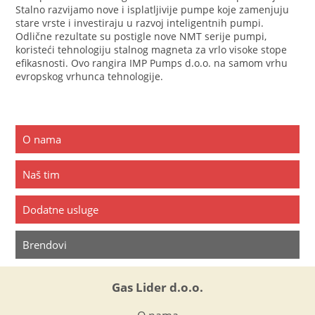
Stalno razvijamo nove i isplatljivije pumpe koje zamenjuju
stare vrste i investiraju u razvoj inteligentnih pumpi.
Odlične rezultate su postigle nove NMT serije pumpi,
koristeći tehnologiju stalnog magneta za vrlo visoke stope
efikasnosti. Ovo rangira IMP Pumps d.o.o. na samom vrhu
evropskog vrhunca tehnologije.
O nama
Naš tim
Dodatne usluge
Brendovi
Gas Lider d.o.o.