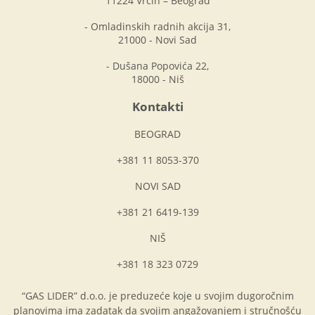
11224 Vrčin – Beograd
- Omladinskih radnih akcija 31,
21000 - Novi Sad
- Dušana Popovića 22,
18000 - Niš
Kontakti
BEOGRAD
+381 11 8053-370
NOVI SAD
+381 21 6419-139
NIŠ
+381 18 323 0729
“GAS LIDER” d.o.o. je preduzeće koje u svojim dugoročnim
planovima ima zadatak da svojim angažovanjem i stručnošću