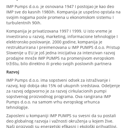
IMP Pumps d.o.o. je osnovana 1947 I postojao je kao deo
IMP sve do kasnih 1980ih. Kompanija je uspešno opstala na
svojim nogama posle promena u ekonomskom sistemu I
turbulentnih 90ih.
Kompanija je privatizovana 1997 I 1999. U isto vreme je
investirano u razvoj, marketing, informacione tehnologije I
elektronsko poslovanje. 2000 godine, kompanija je
restrukturirana I preimenovana u IMP PUMPS d.o.o. Pristup
Slovenije u EU je još jedna inicijativa za intenzivan razvoj
prodajne mreže IMP PUMPS na promenjivom evropskom
tržištu, bilo direktno ili preko svojih poslovnih partnera
Razvoj
IMP Pumps d.o.o. ima sopstveni odsek za istraživanje i
razvoj, koji dobija oko 15% od ukupnih sredstava. Odeljenje
za razvoj odgovorno je za razvoj cirkulacionih pumpi
sopstvenog proizvodnog programa. Ova rangirana IMP
Pumps d.o.o. na samom vrhu evropskog vrhunca
tehnologije.
Zaposleni u kompaniji IMP PUMPS su svesni da su postali
deo globalnog razvoja i važnosti okruženja u kojem žive.
Naši proizvodi su energetski efikasni i ekološki prihvatljivi.