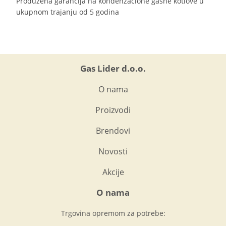
Produžena garancija na kondenzacione gasne kotlove u
ukupnom trajanju od 5 godina
Gas Lider d.o.o.
O nama
Proizvodi
Brendovi
Novosti
Akcije
O nama
Trgovina opremom za potrebe: