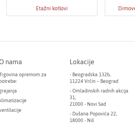
Etažni kotlovi
Dimovo
O nama
Lokacije
Trgovina opremom za
- Beogradska 132b,
potrebe:
11224 Vrčin – Beograd
grejanja
- Omladinskih radnih akcija
31,
klimatizacije
21000 - Novi Sad
ventilacije
- Dušana Popovića 22,
18000 - Niš