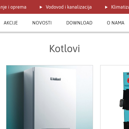
anje i oprema
Vodovod i kanalizacija
Klimatiza
AKCIJE
NOVOSTI
DOWNLOAD
O NAMA
Kotlovi