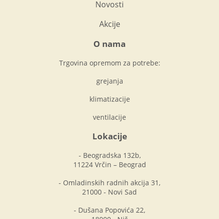
Novosti
Akcije
O nama
Trgovina opremom za potrebe:
grejanja
klimatizacije
ventilacije
Lokacije
- Beogradska 132b,
11224 Vrčin – Beograd
- Omladinskih radnih akcija 31,
21000 - Novi Sad
- Dušana Popovića 22,