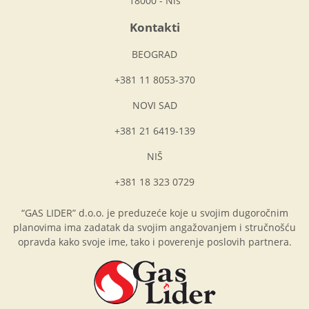
18000 - Niš
Kontakti
BEOGRAD
+381 11 8053-370
NOVI SAD
+381 21 6419-139
NIŠ
+381 18 323 0729
“GAS LIDER” d.o.o. je preduzeće koje u svojim dugoročnim
planovima ima zadatak da svojim angažovanjem i stručnošću
opravda kako svoje ime, tako i poverenje poslovih partnera.