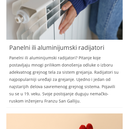
Panelni ili aluminijumski radijatori
Panelni ili aluminijumski radijatori? Pitanje koje
postavljaju mnogi prilikom donošenja odluke o izboru
adekvatnog grejnog tela za sistem grejanja. Radijatori su
najpopularniji uređaji za grejanje. Ujedno i jedan od
najstarijih delova savremenog grejnog sistema. Pojavili
su se u 19. veku. Svoje postojanje duguju nemačko-
ruskom inženjeru Franzu San Galliju.