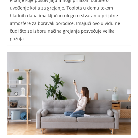
Pitanje koje postavljaju mnogi prilikom odluke o
uvođenje kotla za grejanje. Toplota u domu tokom
hladnih dana ima ključnu ulogu u stvaranju prijatne
atmosfere za boravak porodice. Imajući ovo u vidu ne
čudi što se izboru načina grejanja posvećuje velika
pažnja.