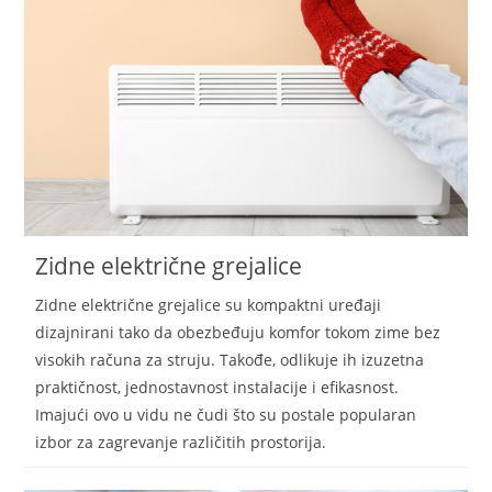
Zidne električne grejalice
Zidne električne grejalice su kompaktni uređaji
dizajnirani tako da obezbeđuju komfor tokom zime bez
visokih računa za struju. Takođe, odlikuje ih izuzetna
praktičnost, jednostavnost instalacije i efikasnost.
Imajući ovo u vidu ne čudi što su postale popularan
izbor za zagrevanje različitih prostorija.