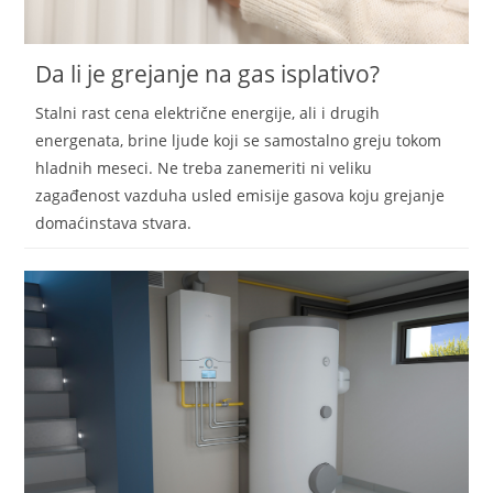
Da li je grejanje na gas isplativo?
Stalni rast cena električne energije, ali i drugih
energenata, brine ljude koji se samostalno greju tokom
hladnih meseci. Ne treba zanemeriti ni veliku
zagađenost vazduha usled emisije gasova koju grejanje
domaćinstava stvara.