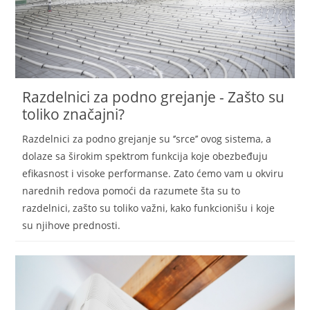
Razdelnici za podno grejanje - Zašto su
toliko značajni?
Razdelnici za podno grejanje su ‘’srce’’ ovog sistema, a
dolaze sa širokim spektrom funkcija koje obezbeđuju
efikasnost i visoke performanse. Zato ćemo vam u okviru
narednih redova pomoći da razumete šta su to
razdelnici, zašto su toliko važni, kako funkcionišu i koje
su njihove prednosti.