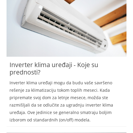
Inverter klima uređaji - Koje su
prednosti?
Inverter klima uređaji mogu da budu vaše savršeno
rešenje za klimatizaciju tokom toplih meseci. Kada
pripremate svoj dom za letnje mesece, možda ste
razmišljali da se odlučite za ugradnju inverter klima
uređaja. Ove jedinice se generalno smatraju boljim
izborom od standardnih (on/off) modela.