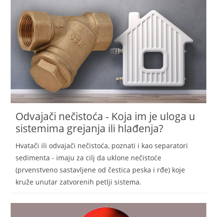
Odvajači nečistoća - Koja im je uloga u
sistemima grejanja ili hlađenja?
Hvatači ili odvajači nečistoća, poznati i kao separatori
sedimenta - imaju za cilj da uklone nečistoće
(prvenstveno sastavljene od čestica peska i rđe) koje
kruže unutar zatvorenih petlji sistema.