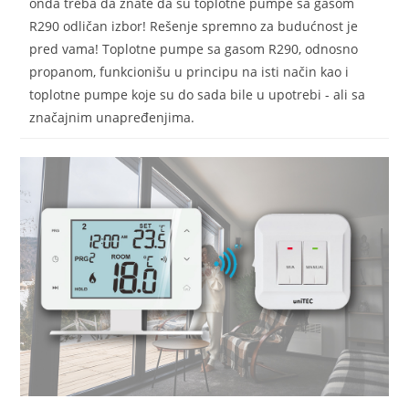
onda treba da znate da su toplotne pumpe sa gasom
R290 odličan izbor! Rešenje spremno za budućnost je
pred vama! Toplotne pumpe sa gasom R290, odnosno
propanom, funkcionišu u principu na isti način kao i
toplotne pumpe koje su do sada bile u upotrebi - ali sa
značajnim unapređenjima.