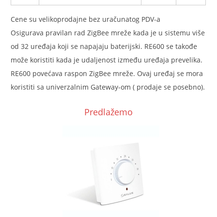
Cene su velikoprodajne bez uračunatog PDV-a
Osigurava pravilan rad ZigBee mreže kada je u sistemu više
od 32 uređaja koji se napajaju baterijski. RE600 se takođe
može koristiti kada je udaljenost između uređaja prevelika.
RE600 povećava raspon ZigBee mreže. Ovaj uređaj se mora
koristiti sa univerzalnim Gateway-om ( prodaje se posebno).
Predlažemo