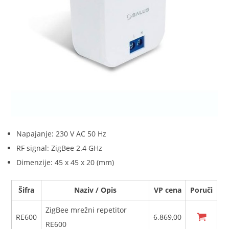
Napajanje: 230 V AC 50 Hz
RF signal: ZigBee 2.4 GHz
Dimenzije: 45 x 45 x 20 (mm)
Šifra
Naziv / Opis
VP cena
Poruči
ZigBee mrežni repetitor

RE600
6.869,00
RE600