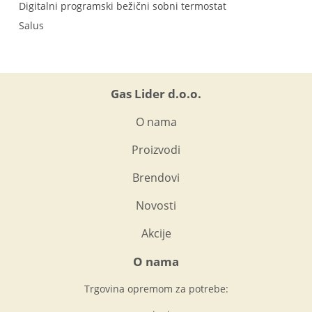
Digitalni programski bežični sobni termostat
Salus
Gas Lider d.o.o.
O nama
Proizvodi
Brendovi
Novosti
Akcije
O nama
Trgovina opremom za potrebe: