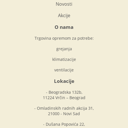
Novosti
Akcije
O nama
Trgovina opremom za potrebe:
grejanja
klimatizacije
ventilacije
Lokacije
- Beogradska 132b,
11224 Vrčin – Beograd
- Omladinskih radnih akcija 31,
21000 - Novi Sad
- Dušana Popovića 22,