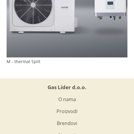
M - thermal Split
Gas Lider d.o.o.
O nama
Proizvodi
Brendovi