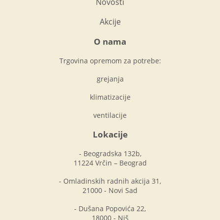
Novosti
Akcije
O nama
Trgovina opremom za potrebe:
grejanja
klimatizacije
ventilacije
Lokacije
- Beogradska 132b,
11224 Vrčin – Beograd
- Omladinskih radnih akcija 31,
21000 - Novi Sad
- Dušana Popovića 22,
18000 - Niš